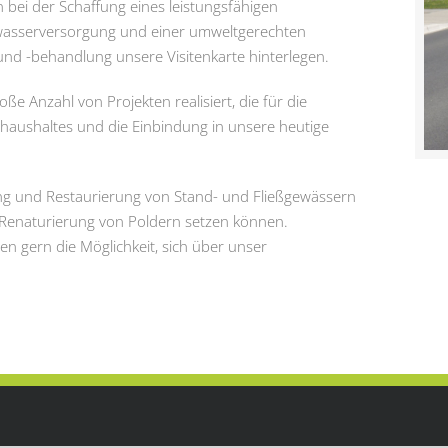
 bei der Schaffung eines leistungsfähigen
kwasserversorgung und einer umweltgerechten
nd -behandlung unsere Visitenkarte hinterlegen.
oße Anzahl von Projekten realisiert, die für die
rhaushaltes und die Einbindung in unsere heutige
ung und Restaurierung von Stand- und Fließgewässern
r Renaturierung von Poldern setzen können.
en gern die Möglichkeit, sich über unser