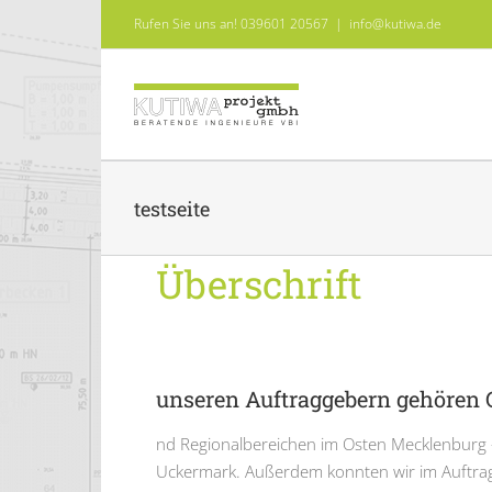
Skip
Rufen Sie uns an! 039601 20567
|
info@kutiwa.de
to
content
testseite
Überschrift
unseren Auftraggebern gehören 
nd Regionalbereichen im Osten Mecklenburg
Uckermark. Außerdem konnten wir im Auftr