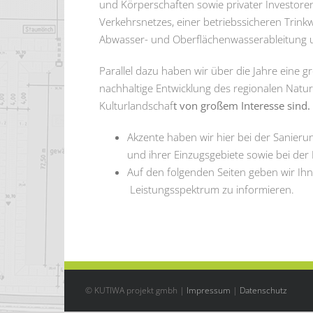
und Körperschaften sowie privater Investoren
Verkehrsnetzes, einer betriebssicheren Trin
Abwasser- und Oberflächenwasserableitung u
Parallel dazu haben wir über die Jahre eine gr
nachhaltige Entwicklung des regionalen Natu
Kulturlandschaf
t von großem Interesse sind.
Akzente haben wir hier bei der Sanier
und ihrer Einzugsgebiete sowie bei de
Auf den folgenden Seiten geben wir Ihn
Leistungsspektrum zu informieren.
© KUTIWA projekt gmbh |
Impressum
|
Datenschutz