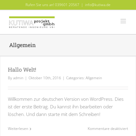
Skip
Rufen Sie uns an! 039601 20567
|
info@kutiwa.de
to
content
Allgemein
Hallo Welt!
By
admin
|
Oktober 10th, 2016
|
Categories:
Allgemein
Willkommen zur deutschen Version von WordPress. Dies
ist der erste Beitrag. Du kannst ihn bearbeiten oder
löschen. Und dann starte mit dem Schreiben!
für
Weiterlesen
Kommentare deaktiviert
Hall